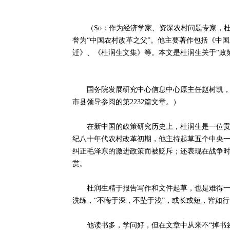
（So：作为经济学家、资深农村问题专家，杜
誉为“中国农村改革之父”。他主要著作包括《中
迁》、《杜润生文集》等。本文是杜润生关于“政
国务院发展研究中心信息中心原主任赵树凯，曾
市县领导参阅的第2232篇文章。）
在新中国的政策研究历史上，杜润生是一位贡献
纪八十年代农村改革初期，他主持起草五个中央
纠正毛泽东的激进政策而被贬斥；还表现在战争
赏。
杜润生精于报告写作和文件起草，也是难得一见
洗练，“不晦于深，不坠于浅”，或长或短，皆如
他读书多，学问好，但在文章中从来不“掉书袋