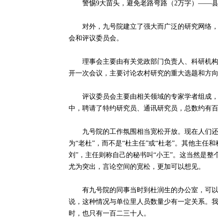
警惕9大苗头，避免老路弯路（2万字）——县
对外，九号院建立了强大而广泛的研究网络，实
会和评议委员会。
理事会主要由有关党政部门负责人、科研机构负
开一次会议，主要讨论农村研究的重大选题和方
评议委员会主要由相关领域的专家学者组成，负
中，聘请了特约研究员、通讯研究员，总数约有
九号院的工作氛围相当宽松开放。现在人们还在
为“老杜”，而不是“杜主任”或“杜老”。其他主
刘”，主任则称自己的秘书叫“小王”。这当然是
尤为突出，言论空间的宽松，更加可以想见。
有九号院的同事当时到杜润生的办公室，可以说
说，这种情况与单位里人员数量少有一定关系。
时，也只有一百二三十人。