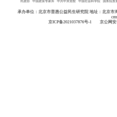
民政部
中国政策专家库
中共中央党校
中国社会科学院
国务院发
承办单位：北京市普惠公益民生研究院
地址：北京市海
cm
京ICP备2021037876号-1
京公网安备：