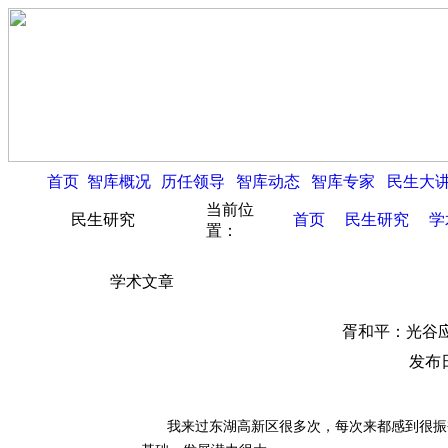
首页
智库概况
历任领导
智库动态
智库专家
民生大
当前位
民生研究
首页
民生研究
学
置：
学术文章
胥和平：光谷
发布日
我来过东湖高新区很多次，每次来都感到很振奋