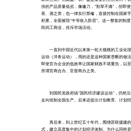
供的产品质量低劣，像镰刀，“割草不痛”，但即
茶、酒之类，也一律实行禁榷，直接控制在国家
积累，全面摧毁“中等收入阶层”。这一整套的制
民间工商业，排斥市场活动。
一直到中国近代以来第一轮大规模的工业化现代
运动（洋务运动），用的还是这种国家垄断的做
即使官办企业的低效率让国家财政不堪重负，以
所谓官商合办、官督商办之类。
到国民党政府搞“国民经济建设运动”，仍然沿
走向统制全国生产。后来还提出计划教育、计划
再后来，到上世纪五十年代，围绕苏联援建的1
式，建立高度集中的计划经济体制。为什么同样