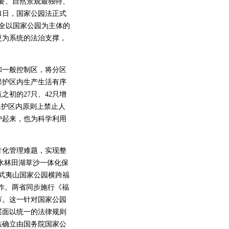
要、自然景观最独特、
1日，国家公园法正式
健全以国家公园为主体的
更为系统的法治支撑，
一般控制区，将分区
保护区内生产生活有序
之初的27只、42只增
保护区内原则上禁止人
护起来，也为科学利用
化管理难题，实现整
水林田湖草沙一体化保
武夷山国家公园横跨福
协作。两省同步施行《福
节。这一针对国家公园
层面以统一的法律规则
法确立由国务院国家公