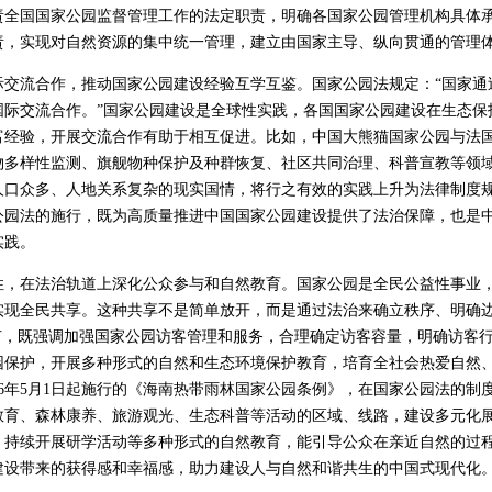
责全国国家公园监督管理工作的法定职责，明确各国家公园管理机构具体
责，实现对自然资源的集中统一管理，建立由国家主导、纵向贯通的管理
流合作，推动国家公园建设经验互学互鉴。国家公园法规定：“国家通
国际交流合作。”国家公园建设是全球性实践，各国国家公园建设在生态保
富经验，开展交流合作有助于相互促进。比如，中国大熊猫国家公园与法
物多样性监测、旗舰物种保护及种群恢复、社区共同治理、科普宣教等领
人口众多、人地关系复杂的现实国情，将行之有效的实践上升为法律制度
公园法的施行，既为高质量推进中国国家公园建设提供了法治保障，也是
实践。
在法治轨道上深化公众参与和自然教育。国家公园是全民公益性事业，
实现全民共享。这种共享不是简单放开，而是通过法治来确立秩序、明确
章节，既强调加强国家公园访客管理和服务，合理确定访客容量，明确访客
园保护，开展多种形式的自然和生态环境保护教育，培育全社会热爱自然
26年5月1日起施行的《海南热带雨林国家公园条例》，在国家公园法的制
教育、森林康养、旅游观光、生态科普等活动的区域、线路，建设多元化
，持续开展研学活动等多种形式的自然教育，能引导公众在亲近自然的过
建设带来的获得感和幸福感，助力建设人与自然和谐共生的中国式现代化