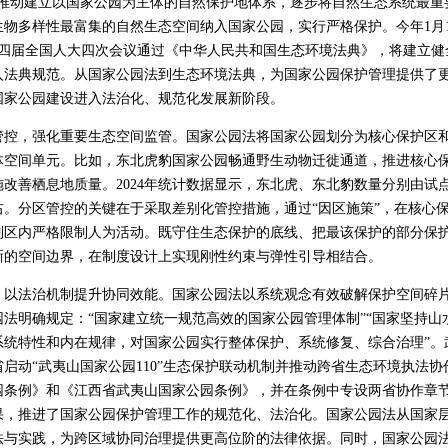
国推动建立以国家公园为主体的自然保护地体系，逐步将自然生态系统最重
生物多样性最富集的自然生态空间纳入国家公园，实行严格保护。今年1月
，十四届全国人大四次会议通过《中华人民共和国生态环境法典》，将建立
入法典规范。从国家公园法到生态环境法典，为国家公园保护管理提供了
国家公园建设进入法治化、规范化发展新阶段。
，强化重要生态空间监管。国家公园法将国家公园划分为核心保护区和
体空间单元。比如，东北虎豹国家公园畅通野生动物迁徙通道，推进核心
改善栖息地质量。2024年统计数据显示，东北虎、东北豹数量分别由试点
左右。分区管控的关键在于采取差别化管控措施，通过“因区施策”，在核心
制区内严格限制人为活动。既守住生态保护的底线、把最该保护的部分保
晰的空间边界，在制度设计上实现刚性约束与弹性引导相结合。
法治机制提升协同效能。国家公园法以系统观念有效破解保护空间碎片
法明确规定：“国家建立统一规范高效的国家公园管理体制”“国家坚持山
系统特性和内在规律，对国家公园实行整体保护、系统修复、综合治理”。
启动“武夷山国家公园110”生态保护联动机制并推动跨省生态环境执法
园条例》和《江西省武夷山国家公园条例》，并在条例中专设两省协作章
果，推进了国家公园保护管理工作的规范化、法治化。国家公园法从国家
法与实践，为跨区域协同治理提供更高位阶的法律依据。同时，国家公园