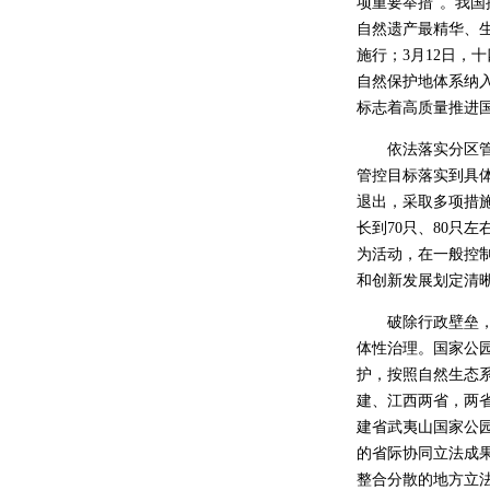
项重要举措”。我
自然遗产最精华、
施行；3月12日
自然保护地体系纳
标志着高质量推进
依法落实分区管控
管控目标落实到具
退出，采取多项措施
长到70只、80只
为活动，在一般控
和创新发展划定清
破除行政壁垒，以
体性治理。国家公园
护，按照自然生态
建、江西两省，两省
建省武夷山国家公
的省际协同立法成
整合分散的地方立