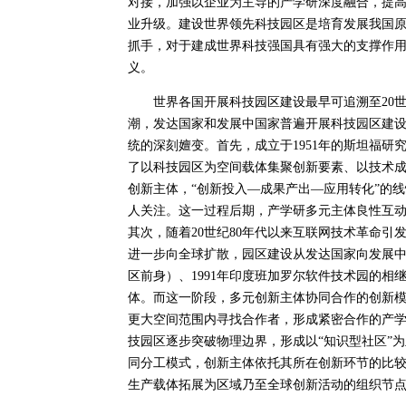
对接，加强以企业为主导的产学研深度融合，提
业升级。建设世界领先科技园区是培育发展我国
抓手，对于建成世界科技强国具有强大的支撑作
义。
世界各国开展科技园区建设最早可追溯至20世纪
潮，发达国家和发展中国家普遍开展科技园区建
统的深刻嬗变。首先，成立于1951年的斯坦福研
了以科技园区为空间载体集聚创新要素、以技术
创新主体，“创新投入—成果产出—应用转化”的
人关注。这一过程后期，产学研多元主体良性互
其次，随着20世纪80年代以来互联网技术革命
进一步向全球扩散，园区建设从发达国家向发展中
区前身）、1991年印度班加罗尔软件技术园的
体。而这一阶段，多元创新主体协同合作的创新
更大空间范围内寻找合作者，形成紧密合作的产学
技园区逐步突破物理边界，形成以“知识型社区”
同分工模式，创新主体依托其所在创新环节的比
生产载体拓展为区域乃至全球创新活动的组织节