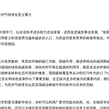
对气候变化意义重大
国学习，以农业技术进步助力农业发展，进而促进减贫事业发展。”奎因
何用更少的资源养活越来越多的人口，为其提供更有营养的粮食和食品。
应对该挑战。
发挥森林、草原农作物的碳汇功能、固碳作用，推进养殖业的减排降碳
通领域的绿色低碳发展，加快农村可再生能源的利用等，都是农业农村领
植树造林和生态环境保护修复，我国森林覆盖率从20世纪70年代的12.7%提
球生态安全和绿色发展作出了重要贡献。生态振兴是乡村振兴的重要内容，相
展，为应对气候变化以及实现碳达峰碳中和目标作出应有的贡献。
部委员潘家华表示，乡村可以利用广袤空间提供的风、光、生物质等生
的碳中和，还可以为城市甚至国家层面的碳中和作出非常大的贡献。过程