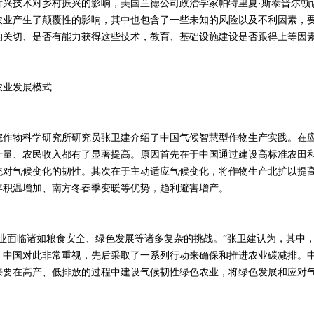
技术对乡村振兴的影响，美国兰德公司政治学家帕特里夏·斯泰普尔顿
农业产生了颠覆性的影响，其中也包含了一些未知的风险以及不利因素，
的关切、是否有能力获得这些技术，教育、基础设施建设是否跟得上等因
业发展模式
物科学研究所研究员张卫建介绍了中国气候智慧型作物生产实践。在应
产量、农民收入都有了显著提高。原因首先在于中国通过建设高标准农田
统对气候变化的韧性。其次在于主动适应气候变化，将作物生产北扩以提
年积温增加、南方冬春季变暖等优势，趋利避害增产。
面临诸如粮食安全、绿色发展等诸多复杂的挑战。”张卫建认为，其中，
。中国对此非常重视，先后采取了一系列行动来确保和推进农业碳减排。
来要在高产、低排放的过程中建设气候韧性绿色农业，将绿色发展和应对
。