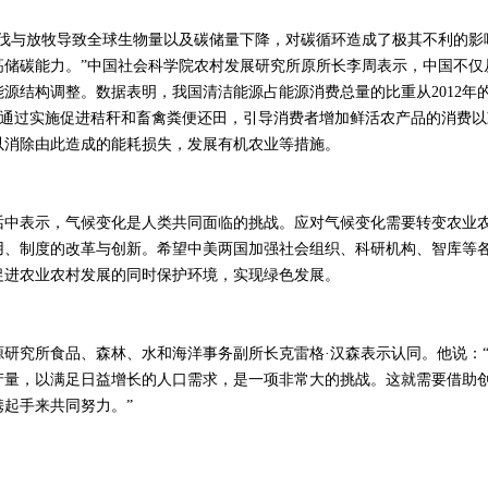
与放牧导致全球生物量以及碳储量下降，对碳循环造成了极其不利的影
高储碳能力。”中国社会科学院农村发展研究所原所长李周表示，中国不仅
源结构调整。数据表明，我国清洁能源占能源消费总量的比重从2012年的14
排要通过实施促进秸秆和畜禽粪便还田，引导消费者增加鲜活农产品的消费
以消除由此造成的能耗损失，发展有机农业等措施。
表示，气候变化是人类共同面临的挑战。应对气候变化需要转变农业农
用、制度的改革与创新。希望中美两国加强社会组织、科研机构、智库等
促进农业农村发展的同时保护环境，实现绿色发展。
究所食品、森林、水和海洋事务副所长克雷格·汉森表示认同。他说：“
产量，以满足日益增长的人口需求，是一项非常大的挑战。这就需要借助
起手来共同努力。”