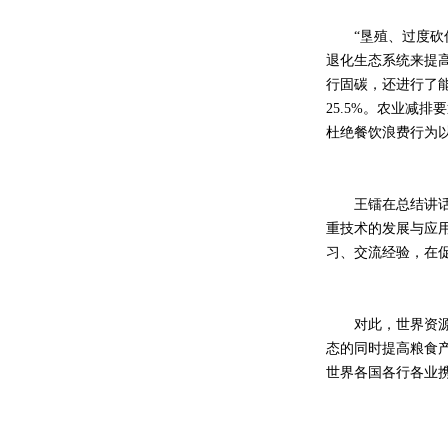
“垦殖、过度砍伐
退化生态系统来提
行固碳，还进行了能
25.5%。农业减
杜绝餐饮浪费行为
王镭在总结讲话中
重技术的发展与应
习、交流经验，在
对此，世界资源研
态的同时提高粮食
世界各国各行各业携