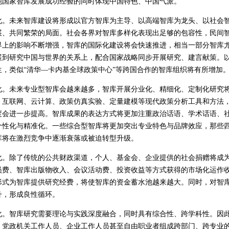
他国家智库发展成功经验的同时体现中国特色、中国气派。
未来智库建设将形成以官方智库为主导、以高端智库为龙头、以社会智
展、共同繁荣的局面。社会各界对智库多样化表现出足够的包容性，民间
界上的影响不断增强，智库的国际化建设将会快速推进，相当一部分智库
展到研究中国与世界的关系上，配合国家战略同步开展研究、建言献策。
生，类似“清华—卡内基全球政策中心”等跨国合作的智库组织将有所增加
未来专业型智库会越来越多，智库开展分业化、精细化、定制化研究将
、互联网、云计算、政策仿真实验、定量建模等现代政策分析工具和方法
度会进一步提高。智库成果的表达方式将更加注重政治话语、学术话语、
个性化与精准化。一些综合型智库将更加突出专业特色与品牌效应，那些
库将在激烈竞争中逐渐衰落或被迫转型升级。
除了传统的公共财政渠道，个人、基金会、企业提供的社会捐赠将成为
员费、智库出版物收入、会议活动费、投资收益等方式获得的市场化运作
形式为智库提供研究经费，将使智库的资金蓄水池越来越大。同时，对智
升，形成良性循环。
智库研究需要理论与实践深度融合，同时具有综合性、跨学科性。因此
、党政机关工作人员、企业工作人员甚至自由职业者组成跨部门、跨专业