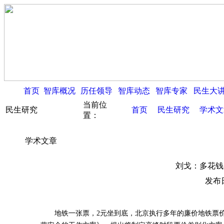
首页
智库概况
历任领导
智库动态
智库专家
民生大
当前位
民生研究
首页
民生研究
学术文
置：
学术文章
刘戈：多花钱
发布日
地铁一张票，2元坐到底，北京执行多年的廉价地铁票