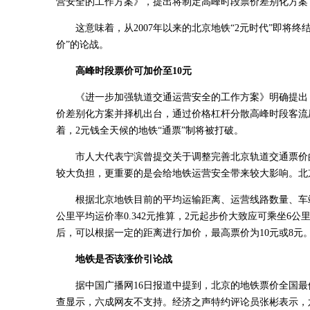
营安全的工作方案》，提出将制定高峰时段票价差别化方案
这意味着，从2007年以来的北京地铁“2元时代”即将
价”的论战。
高峰时段票价可加价至10元
《进一步加强轨道交通运营安全的工作方案》明确提出
价差别化方案并择机出台，通过价格杠杆分散高峰时段客流
着，2元钱全天候的地铁“通票”制将被打破。
市人大代表宁滨曾提交关于调整完善北京轨道交通票价
较大负担，更重要的是会给地铁运营安全带来较大影响。北
根据北京地铁目前的平均运输距离、运营线路数量、车
公里平均运价率0.342元推算，2元起步价大致应可乘坐6
后，可以根据一定的距离进行加价，最高票价为10元或8元
地铁是否该涨价引论战
据中国广播网16日报道中提到，北京的地铁票价全国
查显示，六成网友不支持。经济之声特约评论员张彬表示，