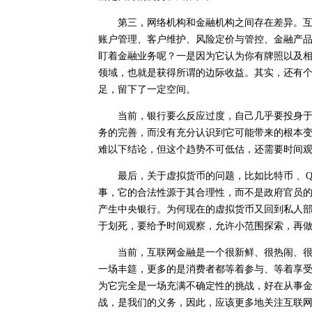
第三，网络机构和金融机构之间存在差异。互联
账户管理、客户维护、风险定价与管控、金融产
盯着金融业务呢？一是因为它认为你有牌照以及
领域，也就是获得所谓的边际收益。其实，还有
足，留下了一定空间。
当前，银行要么反应过度，自己几乎要投身于互
务的完善，而没有充分认识到它可能带来的根本
难以下结论，但这个趋势不可低估，还需要时间
最后，关于虚拟货币的问题，比如比特币 、Q
事，它的合法性源于其合理性，而不是政府官员
产生中央银行。为何现在的虚拟货币又回到私人
于划死，要给予时间观察，允许小范围探索，再
当前，互联网金融是一个很新鲜、很热闹、很活
一场丰筵，更多的是消费者都等着参与、等着享
为它完全是一场充满不确定性的挑战，好在从事
战，是我们的义务，因此，应该更多地关注互联