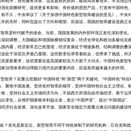
制和程序，按照服务决策、适度超前的原则，建设高质量智库。李克强总
维强化前瞻研究，提供更多有影响、有价值的思想产品，打造有中国特色
。前不久，中央审议了《关于加强中国特色新型智库建设的意见》。中央
工作的关怀，同时也提出了方向和期望。应该说，我国的智库建设道路正
智库是时代赋予的使命。当前，我国发展的内外部环境正发生深刻变化。
比深刻调整，大国崛起和强国纵横错综复杂，经济全球化和政治多极化在
从国内看，经济新常态已然显现，经济发展处于增速换档、结构调整的叠
建设处于深层次矛盾凸显期。这些新变化孕育着机会，也带来了挑战，对
更高更新要求，迫切需要在提高国家软实力方面下大功夫。中国特色新型
国家治理体系和治理能力现代化的重要内容，应该发挥越来越大的作用。
智库？应重点把握好“中国特色”和“新型”两个关键词。“中国特色”特
角、聚焦中国发展。坚持党对智库的领导，坚持中国特色社会主义理论、
一致，坚持社会主义市场经济方向，不搞西方所谓自由市场经济。善于运
位变化，从维护国家根本利益出发，发出“中国声音”、提出“中国倡议”、
国经济社会发展、深化改革开放、国家安全稳定方面重点难点问题的建设
何处？首先是新定位。新型智库不同于传统体制下的研究机构，它在党和