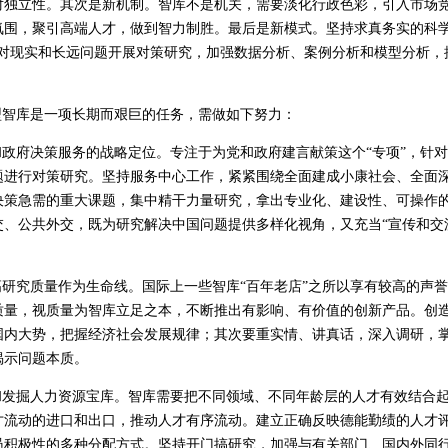
对独立性。其次是新机制。智库不是机关，需要淡化行政色彩，引入市场
氛围，聚引高端人才，做到智力制胜。最后是新模式。坚持求真务实的科学
针对现实和长远问题开展对策研究，加强数据分析、案例分析和模型分析，
智库是一项长期而艰巨的任务，需做如下努力：
政府决策服务的战略定位。专注于为党和政府建言献策这个“专项”，针
题进行对策研究。坚持服务中心工作，紧紧围绕全面建成小康社会、全面
决策急需的重大课题，集中精干力量研究，拿出专业化、建设性、可操作
交、公共外交，既为研究解决中国问题提供多样化视角，又充当“宣传和交
研究质量作为生命线。国际上一些智库“百年老店”之所以享有较高的声
质量，视质量为智库立足之本，不断推出有影响、有价值的创新产品。创
国内大势，把握经济社会发展规律；其次要重实情、讲真话，深入调研，
揭示问题本质。
发掘人力资源宝库。智库需要把不同领域、不同年龄层的人才有效结合起
才流动的进口和出口，推动人才有序流动。建立正确反映德能勤绩的人才
员积极性的多种分配方式。坚持开门搞研究，加强与有关部门、国内外同