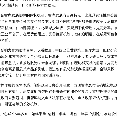
请进来”相结合，广泛听取各方面意见。
合智库发展规律的体制机制。智库发展有自身特点，应兼具灵活性和公益
改革和事业单位分类改革的要求，针对不同类型智库加快推进改革，尽快
展新格局。在内部管理上，尽量减少层级，实现扁平化管理，提高效率。
公正公平公开。在经费使用上，完善监督机制，增加透明度。在成果评价
标体系。
影响力作为追求目标。仅看数量，中国已是世界第二智库大国，但缺少高
后应朝此方向努力，至少培养四种意识——品牌意识，要明确目标，突出
；前瞻意识，要放远眼光，未雨绸缪，时刻站在理论和实践的前沿，提高
为创造高质量思想产品的灵魂，促进各种思想和观点碰撞切磋；全球意识
深度交流，提升中国智库的国际话语权。
挥作用的保障体系。落实政府信息公开制度，方便智库及时准确地获取政
对性和有效性。建立政府向智库购买决策咨询服务的制度，将智库提供的
入政府采购范围。将智库纳入重大决策征求意见、重大政策评估的范围，
会、听证会等的长效机制。
中心成立5年多来，始终秉承“创新、求实、睿智、兼容”的理念，在建设