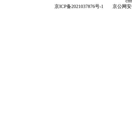
cm
京ICP备2021037876号-1
京公网安备：