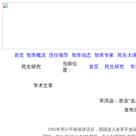
首页
智库概况
历任领导
智库动态
智库专家
民生大
当前位
民生研究
首页
民生研究
学
置：
学术文章
宋洪远：农业“走
发布日
1992年邓小平南巡讲话后，我国进入改革开放