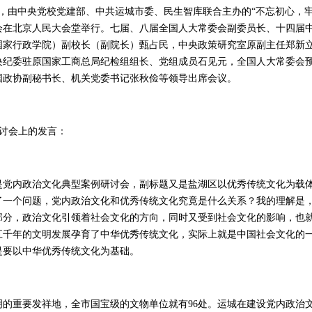
日，由中央党校党建部、中共运城市委、民生智库联合主办的“不忘初心，
会在北京人民大会堂举行。七届、八届全国人大常委会副委员长、十四届
国家行政学院）副校长（副院长）甄占民，中央政策研究室原副主任郑新
央纪委驻原国家工商总局纪检组组长、党组成员石见元，全国人大常委会
国政协副秘书长、机关党委书记张秋俭等领导出席会议。
研讨会上的发言：
内政治文化典型案例研讨会，副标题又是盐湖区以优秀传统文化为载体
了一个问题，党内政治文化和优秀传统文化究竟是什么关系？我的理解是
部分，政治文化引领着社会文化的方向，同时又受到社会文化的影响，也
五千年的文明发展孕育了中华优秀传统文化，实际上就是中国社会文化的
是要以中华优秀传统文化为基础。
重要发祥地，全市国宝级的文物单位就有96处。运城在建设党内政治