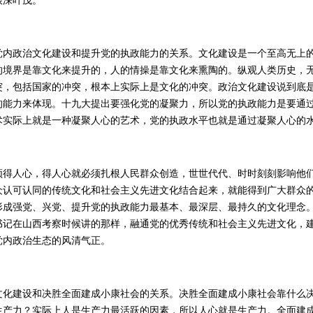
根深叶茂。
政治文化建设和提升党的执政能力的关系。文化建设是一个至高无上的
的境界是靠文化来提升的，人的情操是靠文化来熏陶的。纵观人类历史，
突，包括国家的冲突，根本上实际上是文化的冲突。政治文化建设说到底
的能力来体现。十九大提出要强化党的凝聚力，所以党的执政能力是要通
术实际上就是一种凝聚人心的艺术，党的执政水平也就是通过凝聚人心的
人心，得人心就必须扎根人民群众创造，世世代代、时时刻刻影响他们
众认可认同的传统文化和社会主义先进文化结合起来，就能得到广大群众
形成强党、兴党、提升党的执政能力最基本、最深层、最持久的文化理念
书记在山西考察时候讲的那样，融通党的优秀传统和社会主义先进文化，
党内政治生态的风清气正。
建设和决胜全面建成小康社会的关系。决胜全面建成小康社会靠什么决
生产力？实际上人是生产力最活跃的因素，所以人心就是生产力。全面建成