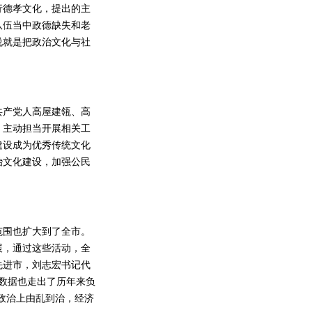
行德孝文化，提出的主
队伍当中政德缺失和老
说就是把政治文化与社
产党人高屋建瓴、高
，主动担当开展相关工
建设成为优秀传统文化
治文化建设，加强公民
围也扩大到了全市。
展，通过这些活动，全
先进市，刘志宏书记代
数据也走出了历年来负
政治上由乱到治，经济