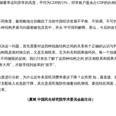
，国内储蓄率达到异常的高度，平均为GDP的53%，经常账户盈余占GDP的比例
角度，极简略地分别概括了当前中国经济发展不平衡、不协调、不可持
各种结构矛盾与问题都被包含其中，并从 中可得到解释。那么，今后的改
这一问题，首先需要对这四种扭曲结构之间的关系有个正确的认识与判
结构既是相对独立的，又是互相联系、互为补充和因果循环的。每一个扭
体不同侧面的反映。我们只有在了解了这四种结构之间 的互相联系和因果
有大局”，才能寻找到改革的“抓手”。
进行分析，为什么近年来居民消费率逐步下降？众所周 知，最直接、
可支配收入在急剧下降，其次是居民预防性储蓄动机增强。要扭转此局面
改革。
（夏斌 中国民生研究院学术委员会副主任）