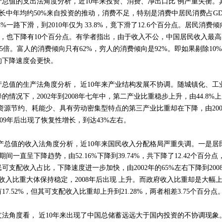
值的支出法角度分析，近10年来投资、消费、净出口比 例严重失衡。
GDP增长中年均约50%来自投资的推动，消费不足，特别是消费中居民消费占
.4%一路下滑，到2010年仅为 33.8%，竟下滑了12.6个百分点。居民消费倾向
9.5%，也下降有10个百分点。有学者指出，由于收入不公，中国居民收入最
的65倍。富人的消费倾向只有62%，穷人的消费倾向是92%。即如果剔除1
的下降速度会更快。
值的生产法角度分析， 近10年来产业结构发展不协调。随城镇化、工
情况下，2002年到2008年七年中，第二产业比重稳步上升，由44.8%上升到
资源节约、耗能少、具有劳动密集型特点的第三产业比重却在下降，由2002
。2009年后出现了恢复性增长，到达43%左右。
总值的收入法角度分析，近10年来国民收入分配格局严重失调。一是居民
7年期间一直呈下降趋势，由52.16%下降到39.74%，共下降了12.42个百分点
可支配收入占比，下降速度进一步加快，由2002年的65%左右下降到200
收入比重大体保持稳定，2008年后出现 上升。而政府收入比重却是大幅上
7.52%，但其可支配收入比重却上升到21.28%，两者相差3.75个百分点
角度看， 近10年来出现了中国总储蓄远远大于国内投资的不协调现象