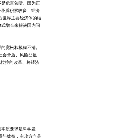
不是危言耸听。因为正
经济矛盾积累较多、经济
后世界主要经济体的结
放式增长来解决国内问
样的宽松和模糊不清。
社会矛盾、风险凸显
拖拉拉的改革、将经济
。
本质要求是科学发
量与效益，主攻方向是