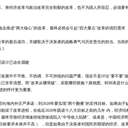
将经济改革与政治改革完全割裂的改革，也不为国人所容忍，必须要有
去推进“两大核心”的改革，最终必然会引起“四大重点”改革的强烈需求
的最后成功，关键取决于决策者的战略勇气与历史责任的担当。当前的
 ]
设计已迫在眉睫
展中不平衡、不协调、不可持续的问题严重。现在不是讨论“要不要”改
已非常清楚。而“改革从哪突破”、采取哪些措施？路线图、时间表是什么
进的呼吁更为重要。
海内外庄严承诺：到2020年要实现“两个翻番”的宏伟目标。如果由于
贻误了改革进程，在临近2020年践诺十八大目标之前的几年 内，经济
最终导致经济增速持续滑坡或陷入“中等收入陷阱”。或者是，中国经济即
目标要求本身并不高 ） ，但是如果由于决策者对国民所期望的经济、改