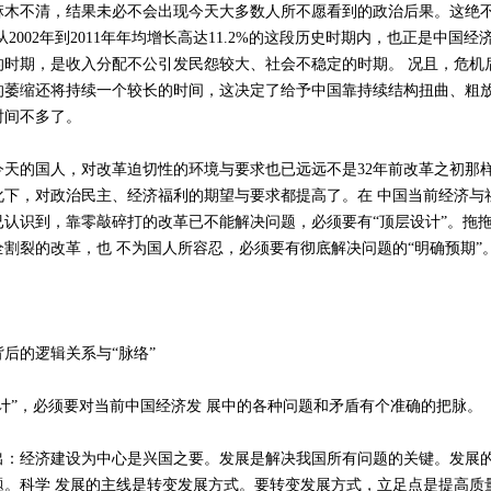
麻木不清，结果未必不会出现今天大多数人所不愿看到的政治后果。这绝
从2002年到2011年年均增长高达11.2%的这段历史时期内，也正是中国
的时期，是收入分配不公引发民怨较大、社会不稳定的时期。 况且，危机
的萎缩还将持续一个较长的时间，这决定了给予中国靠持续结构扭曲、粗
时间不多了。
的国人，对改革迫切性的环境与要求也已远远不是32年前改革之初那
化下，对政治民主、经济福利的期望与要求都提高了。在 中国当前经济与
已认识到，靠零敲碎打的改革已不能解决问题，必须要有“顶层设计”。拖
割裂的改革，也 不为国人所容忍，必须要有彻底解决问题的“明确预期”
的逻辑关系与“脉络”
”，必须要对当前中国经济发 展中的各种问题和矛盾有个准确的把脉。
经济建设为中心是兴国之要。发展是解决我国所有问题的关键。发展的
题。科学 发展的主线是转变发展方式。要转变发展方式，立足点是提高质