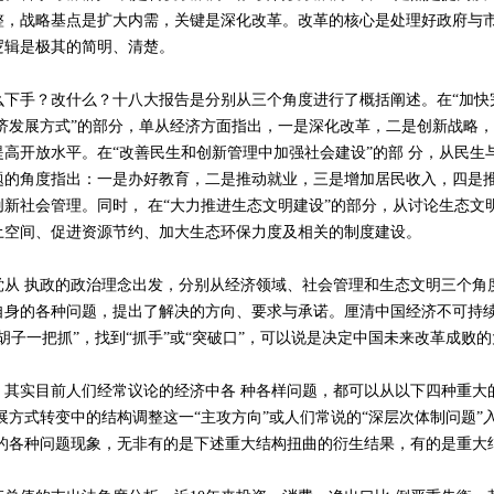
整，战略基点是扩大内需，关键是深化改革。改革的核心是处理好政府与市
逻辑是极其的简明、清楚。
手？改什么？十八大报告是分别从三个角度进行了概括阐述。在“加快
经济发展方式”的部分，单从经济方面指出，一是深化改革，二是创新战略
高开放水平。在“改善民生和创新管理中加强社会建设”的部 分，从民生
题的角度指出：一是办好教育，二是推动就业，三是增加居民收入，四是
新社会管理。同时， 在“大力推进生态文明建设”的部分，从讨论生态文
土空间、促进资源节约、加大生态环保力度及相关的制度建设。
 执政的政治理念出发，分别从经济领域、社会管理和生态文明三个角
自身的各种问题，提出了解决的方向、要求与承诺。厘清中国经济不可持续
胡子一把抓”，找到“抓手”或“突破口”，可以说是决定中国未来改革成败
实目前人们经常议论的经济中各 种各样问题，都可以从以下四种重大
展方式转变中的结构调整这一“主攻方向”或人们常说的“深层次体制问题”
露的各种问题现象，无非有的是下述重大结构扭曲的衍生结果，有的是重大