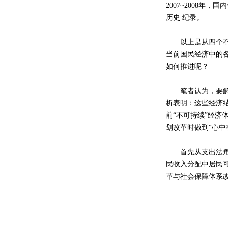
2007~2008年
历史 纪录。
以上是从四个不同
当前国民经济中的
如何推进呢？
笔者认为，要解决
析表明：这些经济
前“不可持续”经济
划改革时做到“心中
首先从支出法角度
民收入分配中居民
革与社会保障体系