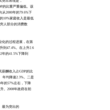
其突出表现是，
GDP的比重严重偏低。该
从2000年的79.6%下
高的10%家庭收入是最低
0%穷人部分的消费数
业化的过程进展，在第
47.4%。在上升2.6
年的41.5%下降到
薪酬收入占GDP的比
， 年均降速2.3%。二是
8年的57%左右，下降
升。2008年政府在初
。
。最为突出的