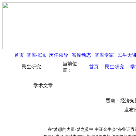
首页
智库概况
历任领导
智库动态
智库专家
民生大
当前位
民生研究
首页
民生研究
学
置：
学术文章
贾康：经济短
发布日
在“梦想的力量·梦之蓝中 中证金牛会”齐鲁证