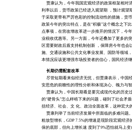
贾康认为，今年我国宏观经济的政策框架相对清
利率以后，货币政策已经进入观望期 ，预计观望
于采取更带有严厉色彩的控制流动性的措施，货币
政策今年的突出特点，是在“积极”这个概念之下
点事项，在营改增改革进一步推开的情况下，今年
业税收优惠等。另一方面，今年还叠加了更多的
区需要财政后盾支持机制创新 ，保障房今年也会
施、交通设施和公共文化事业发展、国防等领域，
本情况应该更增强市场投资者的信心，国民经济
长期仍需配套改革
尽管短期看来似经济无忧，但贾康表示，中国经
安思危的前瞻性的理性分析和体现决心、魄力与
贾康认为，中国长期看是要完成现代化的历史过
的“硬骨头”怎么样啃下来的问题，碰到了社会矛
括经济、社会、文 化、政治全面改革，这种宏大
贾康列举了当前经济发展中所面临的多难问题。
粗放型增长，GDP 7.5%的增速是现阶段宏观经
保的底部，但向上增长速 度到了9%恐怕就马上