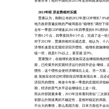
资者分享了他对中国经济2013年走势和政策取
2013年经 济走势相对乐观
贾康认为，刚刚公布的2012年度GDP增长7.8%
地方政府普遍反映的严峻局面在“稳增长”调控下
去年一季度GDP增速从2011年四季度的8.9%滑
下滑0.2个点，四季度回升0.5个点，完成了这一
对于2013年，贾康持相对乐观态度。他认为，十
济增长速度在宏观经济回升惯性、稳增长措施继续
猛一些，就是8.5%以上，甚至接 近9%。
贾康预计，在稳增长政策效应还会继续助推的情
面，已经展开的宏观经济运行的回升还会 继续，
惯性，这个惯性会使经济继续往上走。另一方面，稳
政 策效应在经过时滞阶段后明显表现出来，且还
济回升的惯性，将使今年第一季度的宏观经济指标
期，经济的景气水平还会继续往上走一段。
而从外部因素来看，2013年没有看到类似“二次
初那么扑朔迷离的不确定性，是相对稳定的局面。
不出大的事情，那么美国方面、日本方面也不会出