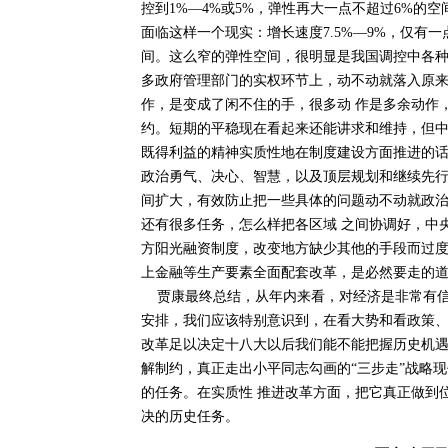
控到1%—4%或5%，弹性再大一点不超过6%的
面临这样一个现实：增长速度7.5%—9%，仅有一
间。这么窄的弹性空间，很明显是我国调控中各种
多政府管理部门的实权环节上，动不动就落入原
作，是变成了闲不住的手，很多动 作是多余动作
约。短期的平稳现在看起来还能讲求和维持，但中
既得利益的精神实质性地在制度建设方面推进的
政治勇气、决心、智慧，以及顶层规划和继续先行
间扩大，有效防止把一些具体的问题动不动就政
还有很多任务，怎么样把各区域 之间协调好，中
方阳光融资制度，改变地方缺少其他的手段而过度
上金融等生产要素全面配套改革，是必然要走的
贾康最终总结，从年内来看，对经济是非常有信
安排，我们应该特别意识到，在看大势和看政策
改革足以决定十八大以后我们能不能把握历史机遇
解制约，真正走出小平同志勾画的“三步走”战略现
的任务。在实质性 推进改革方面，把它真正做到
决的历史任务。