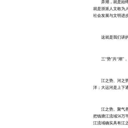
弄潮，就是始终站
就是浙派人文敢为
社会发展与文明进
这就是我们讲的钱
三“势”共“潮”，
江之势、河之势、
洋；大运河是上下
江之势。聚气养财
把钱塘江流域56万
江流域确实具有江