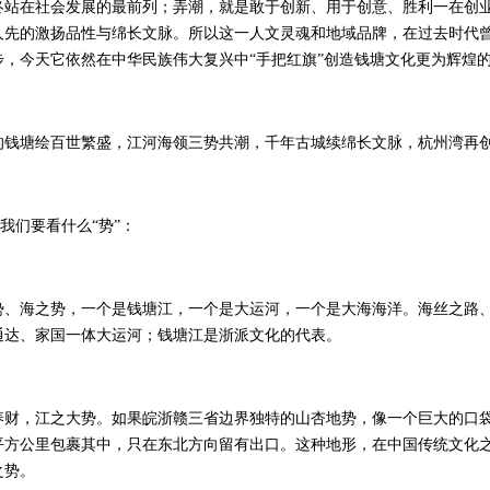
在社会发展的最前列；弄潮，就是敢于创新、用于创意、胜利一在创业
人先的激扬品性与绵长文脉。所以这一人文灵魂和地域品牌，在过去时代
步，今天它依然在中华民族伟大复兴中“手把红旗”创造钱塘文化更为辉煌
塘绘百世繁盛，江河海领三势共潮，千年古城续绵长文脉，杭州湾再
我们要看什么“势”：
海之势，一个是钱塘江，一个是大运河，一个是大海海洋。海丝之路、
通达、家国一体大运河；钱塘江是浙派文化的代表。
，江之大势。如果皖浙赣三省边界独特的山杏地势，像一个巨大的口袋
平方公里包裹其中，只在东北方向留有出口。这种地形，在中国传统文化之
之势。