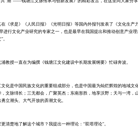
”共“潮”——钱塘江文脉传承与创新发展》的精彩发言，在这里同大家分
在《求是》《人民日报》《光明日报》等国内外报刊发表了《文化生产
最早进行文化产业研究的专家之一，也是最早在我国提出和推动创意产业理
”。
教授一直在为编撰《钱塘江文化建设中长期发展纲要》忙碌奔波。
化是中国民族文化的重要组成部分，也是中国最为灿烂辉煌的地域文化
华，文脉绵长；三无都会，广聚英杰；东南形胜，地享沃野；天与一湾，
出勇立潮头、大气开放的弄潮文化。
清楚地了解这个城市？我提出一种理论：“双塔理论”。