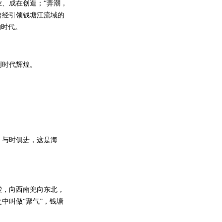
、成在创造；“弄潮，
曾经引领钱塘江流域的
的时代。
创时代辉煌。
与时俱进，这是海
，向西南兜向东北，
中叫做“聚气”，钱塘