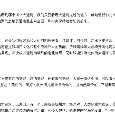
到哪个河？大运河。我们只要看看大运河走过的地方，就知道我们的大
的聚气之地贯通南北走向全国，和中央保持着密切的前来。
过去我们很容易和大运河割裂来看。江是江，河是河，江水不犯河水、
运河也是钱塘江文化和整个流域巨大的势能。所以隋炀帝大规模开凿运河
格局逐步演变成以运河为轴线的南北格局，同时钱塘江流域作为大运河的
。
仅有江的势能、河的势能，还有海的势能。大家一看这个图，可以看出
什么意思？美丽的、美好的杭州湾是老天爷给你的，是自然赋予的，它是旺
的大运河，出海口只有一个，那就是杭州湾。海洋对于人类的重大意义，
的杭州湾通过传统的海丝之路，和今天包括北仑港在内的海的发展、“一带