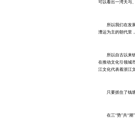
可以看出一湾天与
所以我们在发展过
漕运为主的朝代里
所以自古以来钱塘
在推动文化引领城
江文化代表着浙江
只要抓住了钱塘江
在三“势”共“潮