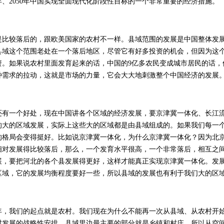
5年、2050年中国实现全面现代化阶段性目标的一个非常重要的经济措施。
较落后的，跟欧美国家的农村不一样。县域范围的发展是中国整体发展
县域这个范围老处在一个落后地区，尽管它有好多投资的机会，但因为这
资。如果说农村里面发育起来的话，中国的9亿多农民变成城市居民的话，
种需求的拉动，这就是市场的力量，它会大大地刺激整个中国经济的发展
一个好处，现在中国讲各个区域的经济发展，要京津冀一体化、长江流
的大的区域发展，实际上这些大的区域都是由县域组成的。如果我们每一
的格局会变得挺好。比如说京津冀一体化，为什么京津冀一体化？因为北
相对发展得比较落后，那么，一个发育水平很高，一个非常落后，相互之
展，要把河北的各个县发展得更好，这样才能真正实现京津冀一体化。发
区域，它的发展均衡程度要好一些，所以县域的发展也有利于我们大的区
我们的起点就是农村。我们现在为什么不能再一次从县域、从农村开始
村发展的战略性安排，县域里边最主要的部分就是乡镇和村庄，所以从空