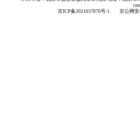
cm
京ICP备2021037876号-1
京公网安备：