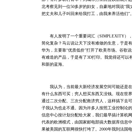
北考察见到一位50多岁的妇女，自豪地对我说“
把丈夫和儿子叫回来给我打工，由我来养活他们”
有人发明了一个重要词汇（SIMPLEXITY）
简化复杂？马云说让天下没有难做的生意，于是
华为，主要靠“优质低价”打开了欧美市场。谷歌
有难造的产品，于是有了3D打印。我觉得还可以
和新的蓝海。
我认为，当前最大新经济发展空间可能还是在消
有什么东西可买；穷人想买东西又没钱。现在世
通过二次分配、三次分配救济穷人，这样搞下去
子我认为也走不通。因为许多人按照工业控制论
信息中心按计划分配给大家，我们最早搞计算机
代表的欧洲模式，由国家邮电部搞大数据库信息
果被美国的互联网很快打垮了。2000年我到法