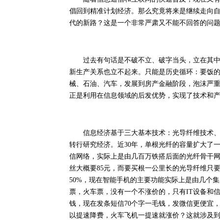
倡回到精准计划经济。那么究竟将来是继续走向
代的新路？这是一个非常严肃又不能不回答的问
过去有句话是不破不立、破字当头，立在其中。
新生产关系也立不起来。只能是历史循环：要饭
械、石油、汽车，发展到房产金融阶段，泡沫严
正是利用在信息领域的后发优势，实现了技术和
信息经济基于三大基本技术：光导纤维技术、集
转行研究经济。近30年，单根光纤的容量扩大了
信网络，实际上是由几百万铁搭后面的光纤骨干
丝大概要85元，而要买根一公里长的光导纤维只要
50%，现在智能手机的主要功能实际上是由几个
票，火车票，没有一个不涨价的，只有IT设备和信
钱，现在发条短信70个字一毛钱，发微信更便宜
以提速降费，火车飞机一提速就涨价？这就涉及