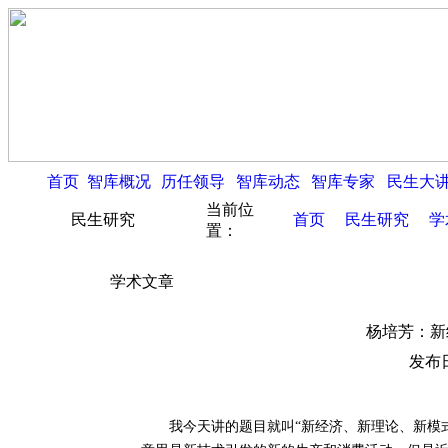
首页
智库概况
历任领导
智库动态
智库专家
民生大
当前位
民生研究
首页
民生研究
学
置：
学术文章
杨培芳：新
发布日
我今天讲的题目就叫“新经济、新理论、新模式