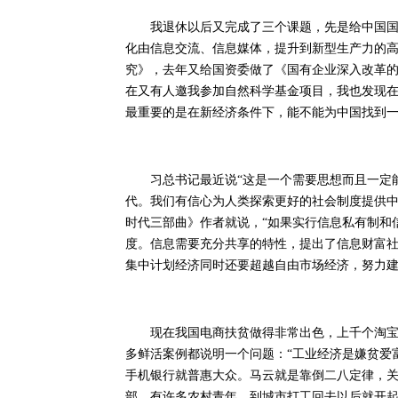
我退休以后又完成了三个课题，先是给中国国际
化由信息交流、信息媒体，提升到新型生产力的
究》，去年又给国资委做了《国有企业深入改革
在又有人邀我参加自然科学基金项目，我也发现
最重要的是在新经济条件下，能不能为中国找到
习总书记最近说“这是一个需要思想而且一定能
代。我们有信心为人类探索更好的社会制度提供中
时代三部曲》作者就说，“如果实行信息私有制和
度。信息需要充分共享的特性，提出了信息财富社
集中计划经济同时还要超越自由市场经济，努力
现在我国电商扶贫做得非常出色，上千个淘宝村
多鲜活案例都说明一个问题：“工业经济是嫌贫爱
手机银行就普惠大众。马云就是靠倒二八定律，关注
部，有许多农村青年，到城市打工回去以后就开