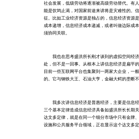
社会发展，低级劳动将逐渐被高级劳动替代。有
能是饮鸩止渴，对国家前途来讲将是灾难性的。
征。比如工业经济资源是独占的，信息经济资源
成本递增，信息经济成本递减，或者叫做边际成
须协同关联。
我也在思考盛洪所长刚才谈到的虚拟空间经济集
处，但不是一回事。从根本上讲信息经济是扁平
目前一些互联网平台也集聚到一两家大企业，一
的。它与钢铁大王、石油大亨，金融大鳄的垄断
我多次讲信息经济是普惠经济，主要是信息经济
三个基本定律造成信息经济具备如盛洪所长长期
达文多定律，就是在同一个细分市场中只有金牌
设施和公共服务平台领域，正在显示这个达文多