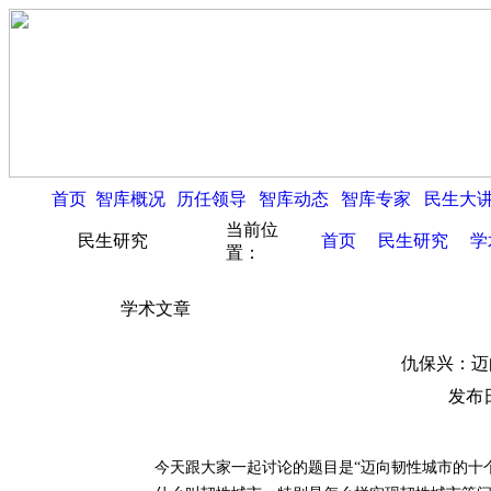
首页
智库概况
历任领导
智库动态
智库专家
民生大
当前位
民生研究
首页
民生研究
学
置：
学术文章
仇保兴：迈
发布日
今天跟大家一起讨论的题目是“迈向韧性城市的十